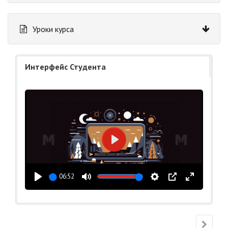
Уроки курса
Интерфейс Студента
Воспроизвести
06:52
Воспроизвести
Выключить
Настройки
PIP
На
звук
весь
экран